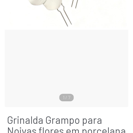
1
/
7
Grinalda Grampo para
Noivas flores em porcelana