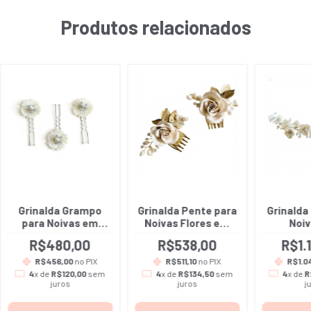
Produtos relacionados
Grinalda Grampo
Grinalda Pente para
Grinalda
para Noivas em
Noivas Flores em
Noi
madrepérola -
porcelana fria -
porcela
R$480,00
R$538,00
R$1.
Agatha - Inclui as 3
Emilly - Inclui a
Al
unidades
Dupla de pentes
R$456,00
no PIX
R$511,10
no PIX
R$1.0
4
x de
R$120,00
sem
4
x de
R$134,50
sem
4
x de
R
juros
juros
j