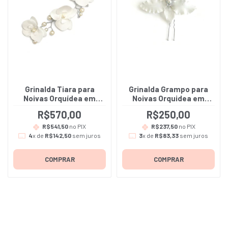
Grinalda Tiara para
Grinalda Grampo para
Noivas Orquídea em
Noivas Orquidea em
tecido Cetim Bucol
Porcelana Fria - Tássia -
R$570,00
R$250,00
Premium - Bia
A unidade
R$541,50
no PIX
R$237,50
no PIX
4
x de
R$142,50
sem juros
3
x de
R$83,33
sem juros
COMPRAR
COMPRAR