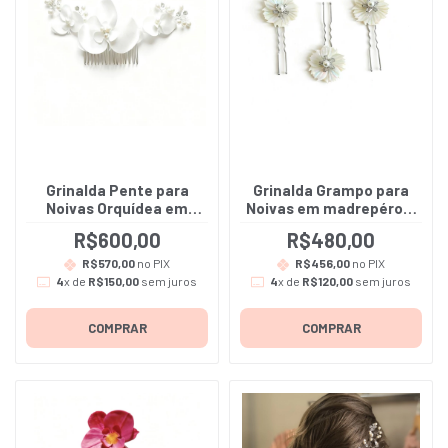
Grinalda Pente para
Grinalda Grampo para
Noivas Orquídea em
Noivas em madrepérola
Cetim Bucol na cor Off
- Agatha - Inclui as 3
R$600,00
R$480,00
White - Sofia
unidades
R$570,00
no PIX
R$456,00
no PIX
4
x de
R$150,00
sem juros
4
x de
R$120,00
sem juros
COMPRAR
COMPRAR