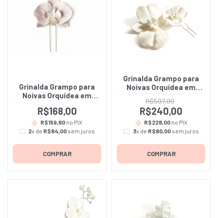
Grinalda Grampo para
Grinalda Grampo para
Noivas Orquídea em
Noivas Orquídea em
porcelana fria na cor
R$597,00
Porcelana Fria - Duda -
Branca - Daiana - Inclui
R$168,00
R$240,00
A unidade
2 grampos
R$159,60
no PIX
R$228,00
no PIX
2
x de
R$84,00
sem juros
3
x de
R$80,00
sem juros
COMPRAR
COMPRAR