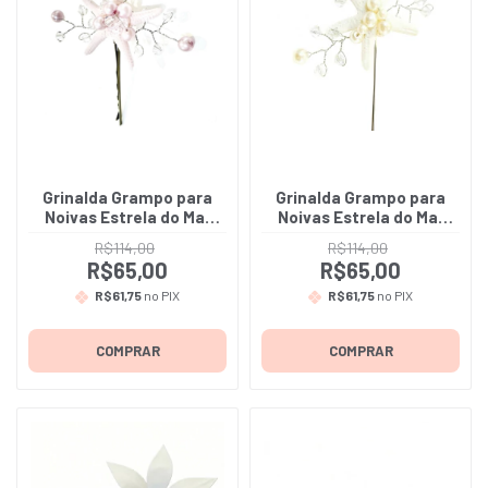
Grinalda Grampo para
Grinalda Grampo para
Noivas Estrela do Mar
Noivas Estrela do Mar
em porcelana fria -
em porcelana fria -
R$114,00
R$114,00
Tailândia - A Unidade
Cancun - A Unidade
R$65,00
R$65,00
R$61,75
no PIX
R$61,75
no PIX
COMPRAR
COMPRAR