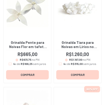
Grinalda Pente para
Grinalda Tiara para
Noivas Flor em tafetá
Noivas em Lirios no
de seda - Nathália - A
gazar, tafetá e organza
R$665,00
R$1.260,00
dupla de pente
de seda - Ayla
R$631,75
no PIX
R$1.197,00
no PIX
4
x de
R$166,25
sem juros
4
x de
R$315,00
sem juros
COMPRAR
COMPRAR
60
% OFF