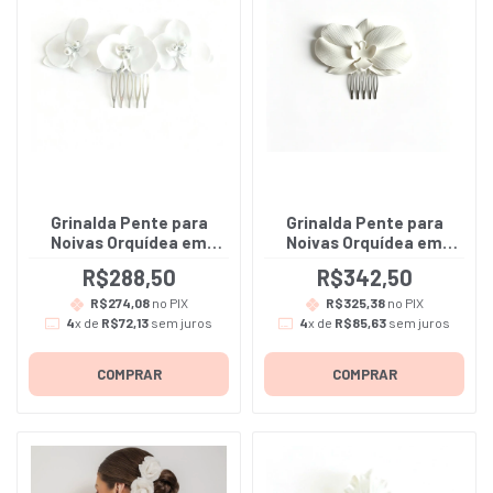
Grinalda Pente para
Grinalda Pente para
Noivas Orquídea em
Noivas Orquídea em
tecido Cetim Bucol -
porcelana fria na cor
R$288,50
R$342,50
Juliana
Branca - Vera - A
unidade
R$274,08
no PIX
R$325,38
no PIX
4
x de
R$72,13
sem juros
4
x de
R$85,63
sem juros
COMPRAR
COMPRAR