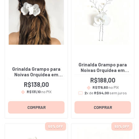
Grinalda Grampo para
Grinalda Grampo para
Noivas Orquídea em
Noivas Orquídea em
Cetim Bucol Premium -
R$188,00
Cetim Bucol Off White -
Rebeca - A unidade
R$138,00
Amália - A unidade
R$178,60
no PIX
R$131,10
no PIX
2
x de
R$94,00
sem juros
COMPRAR
COMPRAR
50
% OFF
50
% OFF