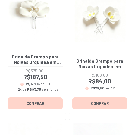
Grinalda Grampo para
Grinalda Grampo para
Noivas Orquídea em
Noivas Orquídea em
porcelana fria - Rafaela
R$375,00
porcelana fria - Eliane -
- Vendido á unidade
R$168,00
R$187,50
A unidade
R$84,00
R$178,13
no PIX
R$79,80
no PIX
2
x de
R$93,75
sem juros
COMPRAR
COMPRAR