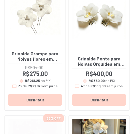
Grinalda Grampo para
Grinalda Pente para
Noivas flores em
Noivas Orquídea em
porcelana fria na cor
R$504,00
porcelana fria - Antonia
branca - Luma - Inclui
R$275,00
R$400,00
-Inclui a dupla de
as 3 unidades
pentes
R$261,25
no PIX
R$380,00
no PIX
3
x de
R$91,67
sem juros
4
x de
R$100,00
sem juros
COMPRAR
COMPRAR
56
% OFF