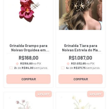
Grinalda Grampo para
Grinalda Tiara para
Noivas Orquídea em
Noivas Estrela do Mar
porcelana fria - Livia - A
em porcelana fria - Al
R$168,00
R$1.087,00
Unidade
Mare
R$159,60
no PIX
R$1.032,65
no PIX
2
x de
R$84,00
sem juros
4
x de
R$271,75
sem juros
COMPRAR
COMPRAR
43
% OFF
43
% OFF