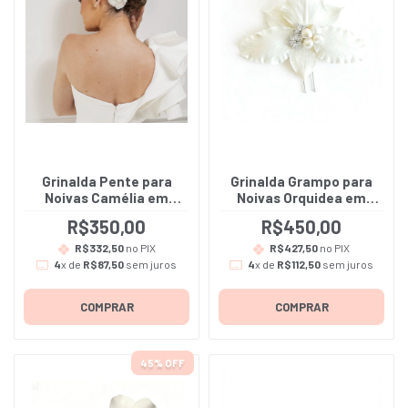
Grinalda Pente para
Grinalda Grampo para
Noivas Camélia em
Noivas Orquidea em
gazar de seda na cor Off
Porcelana Fria e
R$350,00
R$450,00
White - Lavinia - A
Perolada - Adriana
unidade
R$332,50
no PIX
R$427,50
no PIX
4
x de
R$87,50
sem juros
4
x de
R$112,50
sem juros
COMPRAR
COMPRAR
45
% OFF