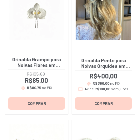
Grinalda Grampo para
Grinalda Pente para
Noivas Flores em
Noivas Orquídea em
porcelana fria - Ivi - A
tecido Cetim Bucal Off
R$195,00
R$400,00
unidade
White - Paula
R$85,00
R$380,00
no PIX
R$80,75
no PIX
4
x de
R$100,00
sem juros
COMPRAR
COMPRAR